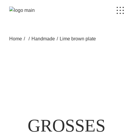
Skip
to
the
content
Home
Handmade
Lime brown plate
GROSSES K